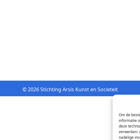
© 2026 Stichting Arsis Kunst en Societeit
Om de beste
informatie 
deze techno
verwerken. 
nadelige in