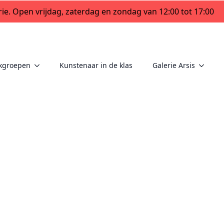
ie. Open vrijdag, zaterdag en zondag van 12:00 tot 17:00
kgroepen
Kunstenaar in de klas
Galerie Arsis