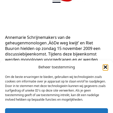
Annemarie Schrijnemakers van de
geheugenmonologen ‚ÄòDe weg kwijt’ en Riet
Buuron hielden op zondag 15 november 2009 een
discussiebijeenkomst. Tijdens deze bijeenkomst
werden monologen voorgedragen en er werden
beelden vertoond van de dvd ‚ÄòDe weg kwijt’.
Beheer toestemming
Daarna was er mogelijkheid tot het stellen van
vragen en werd er gediscussieerd over Alzheimer en
Om de beste ervaringen te bieden, gebruiken wij technologieën zoals
het werk van Riet Buuron.
cookies om informatie over je apparaat op te slaan en/of te raadplegen.
Door in te stemmen met deze technologieën kunnen wij gegevens zoals
surfgedrag of unieke ID's op deze site verwerken. Als je geen
foto’s: Hendrik Boot
toestemming geeft of uw toestemming intrekt, kan dit een nadelige
invloed hebben op bepaalde functies en mogelijkheden.