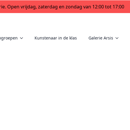
ie. Open vrijdag, zaterdag en zondag van 12:00 tot 17:00
kgroepen
Kunstenaar in de klas
Galerie Arsis