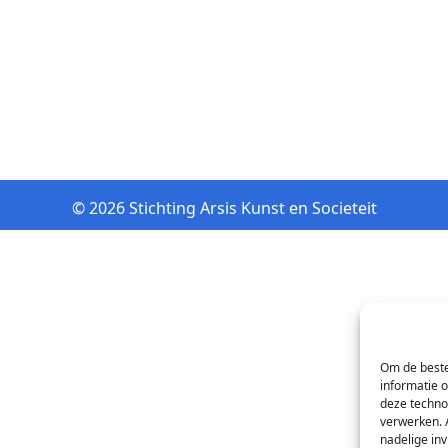
© 2026 Stichting Arsis Kunst en Societeit
Om de beste
informatie 
deze techno
verwerken. 
nadelige in