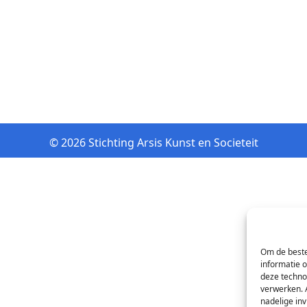
© 2026 Stichting Arsis Kunst en Societeit
Om de beste
informatie 
deze techno
verwerken. 
nadelige in