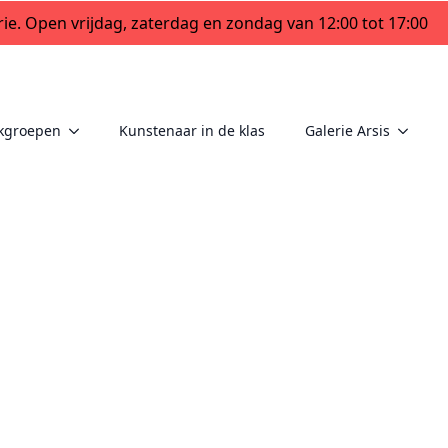
ie. Open vrijdag, zaterdag en zondag van 12:00 tot 17:00
kgroepen
Kunstenaar in de klas
Galerie Arsis