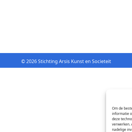
© 2026 Stichting Arsis Kunst en Societeit
Om de beste
informatie 
deze techno
verwerken. 
nadelige in