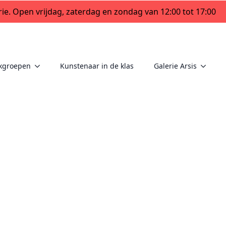
ie. Open vrijdag, zaterdag en zondag van 12:00 tot 17:00
kgroepen
Kunstenaar in de klas
Galerie Arsis