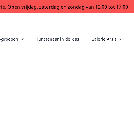
ie. Open vrijdag, zaterdag en zondag van 12:00 tot 17:00
kgroepen
Kunstenaar in de klas
Galerie Arsis