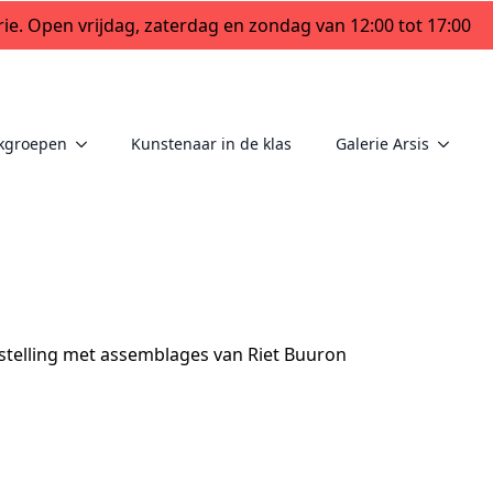
ie. Open vrijdag, zaterdag en zondag van 12:00 tot 17:00
kgroepen
Kunstenaar in de klas
Galerie Arsis
nstelling met assemblages van Riet Buuron