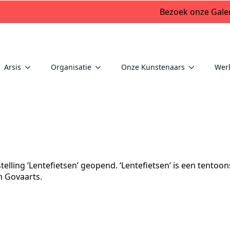
Bezoek onze Galer
Arsis
Organisatie
Onze Kunstenaars
Wer
ling ‘Lentefietsen’ geopend. ‘Lentefietsen’ is een tentoo
n Govaarts.