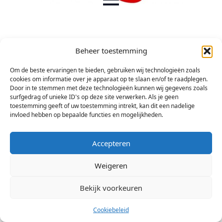
Beheer toestemming
Om de beste ervaringen te bieden, gebruiken wij technologieën zoals
Foto’s van Gerrit Westerveld en Angele Oleamik.
cookies om informatie over je apparaat op te slaan en/of te raadplegen.
Door in te stemmen met deze technologieën kunnen wij gegevens zoals
surfgedrag of unieke ID's op deze site verwerken. Als je geen
toestemming geeft of uw toestemming intrekt, kan dit een nadelige
invloed hebben op bepaalde functies en mogelijkheden.
Accepteren
Weigeren
Bekijk voorkeuren
© 2026 Stichting Arsis Kunst en Societeit
Cookiebeleid