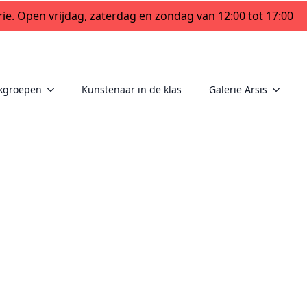
ie. Open vrijdag, zaterdag en zondag van 12:00 tot 17:00
kgroepen
Kunstenaar in de klas
Galerie Arsis