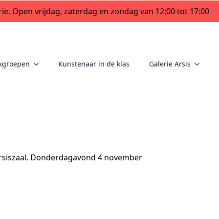
ie. Open vrijdag, zaterdag en zondag van 12:00 tot 17:00
kgroepen
Kunstenaar in de klas
Galerie Arsis
Arsiszaal. Donderdagavond 4 november