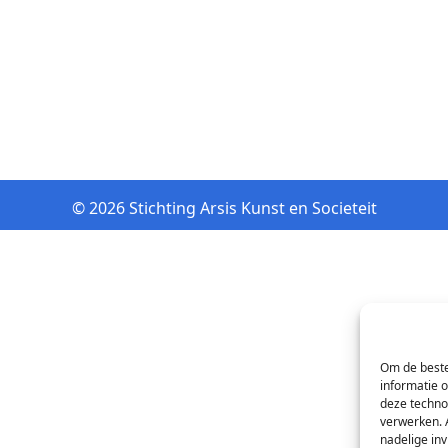
© 2026 Stichting Arsis Kunst en Societeit
Om de beste
informatie 
deze techno
verwerken. 
nadelige in