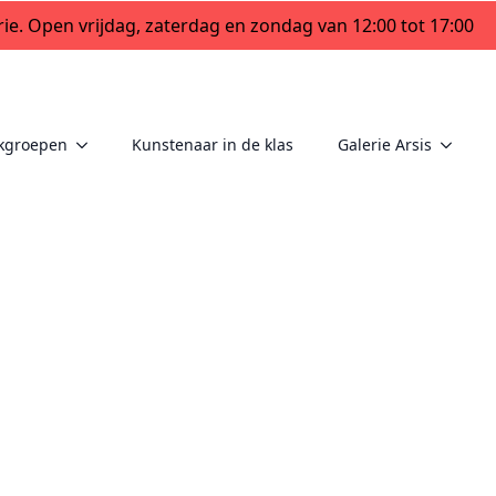
ie. Open vrijdag, zaterdag en zondag van 12:00 tot 17:00
kgroepen
Kunstenaar in de klas
Galerie Arsis