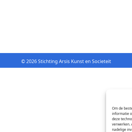
© 2026 Stichting Arsis Kunst en Societeit
Om de beste
informatie 
deze techno
verwerken. 
nadelige in