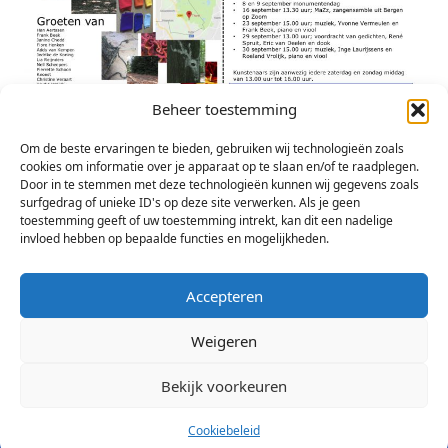
Beheer toestemming
Om de beste ervaringen te bieden, gebruiken wij technologieën zoals
U wordt van harte uitgenodigd te komen kijken en
cookies om informatie over je apparaat op te slaan en/of te raadplegen.
luisteren, de toegang is gratis.
Door in te stemmen met deze technologieën kunnen wij gegevens zoals
surfgedrag of unieke ID's op deze site verwerken. Als je geen
Facebook Heerlijke Kunst
toestemming geeft of uw toestemming intrekt, kan dit een nadelige
Website Heerlijke Kunst
invloed hebben op bepaalde functies en mogelijkheden.
Accepteren
Weigeren
Bekijk voorkeuren
© 2026 Stichting Arsis Kunst en Societeit
Cookiebeleid