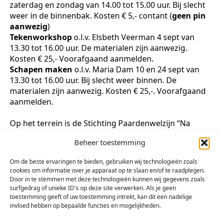
zaterdag en zondag van 14.00 tot 15.00 uur. Bij slecht
weer in de binnenbak. Kosten € 5,- contant (
geen pin
aanwezig
)
Tekenworkshop
o.l.v. Elsbeth Veerman 4 sept van
13.30 tot 16.00 uur. De materialen zijn aanwezig.
Kosten € 25,- Voorafgaand aanmelden.
Schapen maken
o.l.v. Maria Dam 10 en 24 sept van
13.30 tot 16.00 uur. Bij slecht weer binnen. De
materialen zijn aanwezig. Kosten € 25,-. Voorafgaand
aanmelden.
Op het terrein is de Stichting Paardenwelzijn “Na
Gedane Arbeid” gevestigd: zorg voor oude paarden
Beheer toestemming
die hier na een werkzaam leven van een verzorgde
oude dag genieten.
Om de beste ervaringen te bieden, gebruiken wij technologieën zoals
cookies om informatie over je apparaat op te slaan en/of te raadplegen.
De opbrengsten van de activiteiten die door de
Door in te stemmen met deze technologieën kunnen wij gegevens zoals
kunstenaars worden georganiseerd zullen aan de
surfgedrag of unieke ID's op deze site verwerken. Als je geen
Stichting worden geschonken.
toestemming geeft of uw toestemming intrekt, kan dit een nadelige
invloed hebben op bepaalde functies en mogelijkheden.
Heerlijke kunst heeft een eigen website
waar u meer