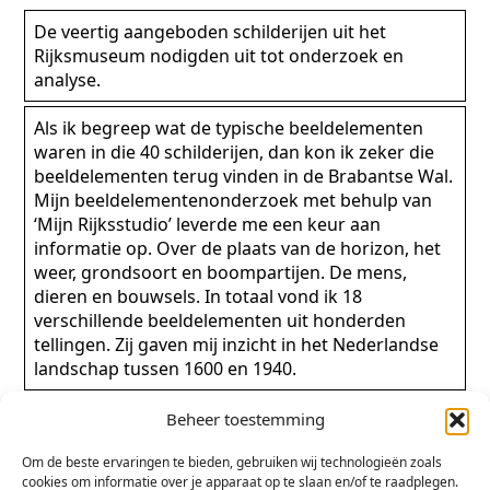
De veertig aangeboden schilderijen uit het
Rijksmuseum nodigden uit tot onderzoek en
analyse.
Als ik begreep wat de typische beeldelementen
waren in die 40 schilderijen, dan kon ik zeker die
beeldelementen terug vinden in de Brabantse Wal.
Mijn beeldelementenonderzoek met behulp van
‘Mijn Rijksstudio’ leverde me een keur aan
informatie op. Over de plaats van de horizon, het
weer, grondsoort en boompartijen. De mens,
dieren en bouwsels. In totaal vond ik 18
verschillende beeldelementen uit honderden
tellingen. Zij gaven mij inzicht in het Nederlandse
landschap tussen 1600 en 1940.
Ik besloot een fries te maken met de gevonden
Beheer toestemming
elementen. Ik koos voor glanzend gekleurd papier
geplakt op wit stevig tekenpapier, aan elkaar
Om de beste ervaringen te bieden, gebruiken wij technologieën zoals
cookies om informatie over je apparaat op te slaan en/of te raadplegen.
genaaid met een oude naaimachine.