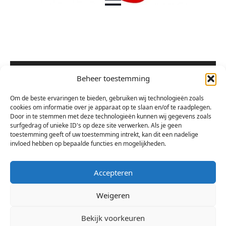
Videospeler
Media error: Format(s) not supported or source(s) not found
Beheer toestemming
Bestand downloaden: https://arsis-boz.nl/wp-
content/uploads/2017/09/img_2202.mp4?_=1
Om de beste ervaringen te bieden, gebruiken wij technologieën zoals
cookies om informatie over je apparaat op te slaan en/of te raadplegen.
Door in te stemmen met deze technologieën kunnen wij gegevens zoals
surfgedrag of unieke ID's op deze site verwerken. Als je geen
toestemming geeft of uw toestemming intrekt, kan dit een nadelige
invloed hebben op bepaalde functies en mogelijkheden.
Accepteren
Weigeren
Bekijk voorkeuren