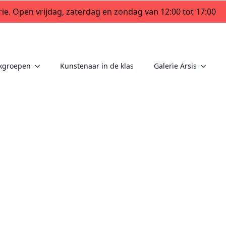
ie. Open vrijdag, zaterdag en zondag van 12:00 tot 17:00
kgroepen
Kunstenaar in de klas
Galerie Arsis