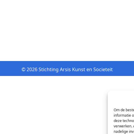
© 2026 Stichting Arsis Kunst en Societeit
Om de beste
informatie 
deze techno
verwerken. 
nadelige in