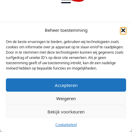
Beheer toestemming
Om de beste ervaringen te bieden, gebruiken wij technologieën zoals
cookies om informatie over je apparaat op te slaan en/of te raadplegen.
Door in te stemmen met deze technologieën kunnen wij gegevens zoals
surfgedrag of unieke ID's op deze site verwerken. Als je geen
toestemming geeft of uw toestemming intrekt, kan dit een nadelige
invloed hebben op bepaalde functies en mogelijkheden.
Accepteren
Weigeren
Bekijk voorkeuren
© 2026 Stichting Arsis Kunst en Societeit
Cookiebeleid