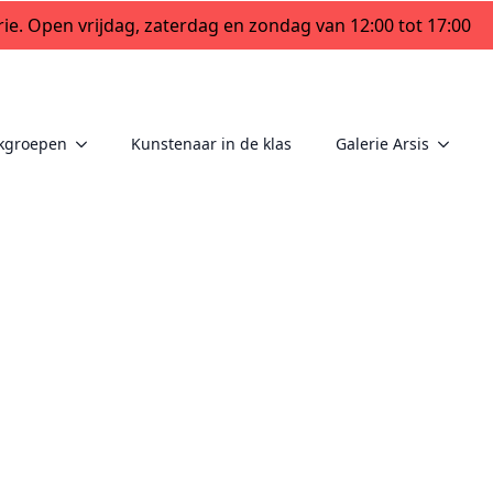
ie. Open vrijdag, zaterdag en zondag van 12:00 tot 17:00
kgroepen
Kunstenaar in de klas
Galerie Arsis