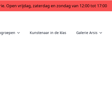
ie. Open vrijdag, zaterdag en zondag van 12:00 tot 17:00
kgroepen
Kunstenaar in de klas
Galerie Arsis