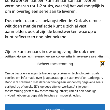
kunstwerken dat een kunstenaar kan aanleveren
verminderen tot 1-2 stuks, waarbij het wel mogelijk is
om in overleg een serie aan te leveren.
Dus meldt u aan als belangstellende. Ook als u mee
wilt doen met de reflectie kunt u zich al vast
aanmelden, ook al zijn de kunstwerken waarop u
kunt reflecteren nog niet bekend.
Zijn er kunstenaars in uw omgeving die ook mee
willen doen, wij staan open voor alle kunstenaars die
zich aanmelden.
Beheer toestemming
AANMELDEN OP
:
m5expositie@arsis-boz.nl
.
Om de beste ervaringen te bieden, gebruiken wij technologieën zoals
cookies om informatie over je apparaat op te slaan en/of te raadplegen.
Voor de goede orde, aanmelden is vrijblijvend.
Door in te stemmen met deze technologieën kunnen wij gegevens zoals
surfgedrag of unieke ID's op deze site verwerken. Als je geen
Een en ander is nog in ontwikkeling. Dus alles wat
toestemming geeft of uw toestemming intrekt, kan dit een nadelige
hier is gemeld is onder voorbehoud.
invloed hebben op bepaalde functies en mogelijkheden.
Artikel in BN de Stem
via deze link
Accepteren