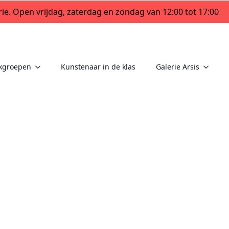
ie. Open vrijdag, zaterdag en zondag van 12:00 tot 17:00
kgroepen
Kunstenaar in de klas
Galerie Arsis