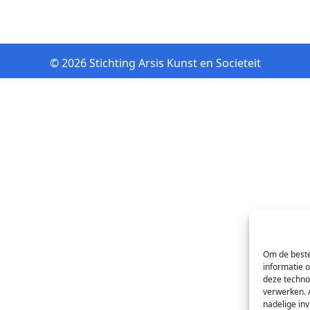
© 2026 Stichting Arsis Kunst en Societeit
Om de beste
informatie 
deze techno
verwerken. 
nadelige in