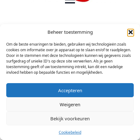
Beheer toestemming
Om de beste ervaringen te bieden, gebruiken wij technologieën zoals
cookies om informatie over je apparaat op te slaan en/of te raadplegen.
Door in te stemmen met deze technologieën kunnen wij gegevens zoals
surfgedrag of unieke ID's op deze site verwerken. Als je geen
toestemming geeft of uw toestemming intrekt, kan dit een nadelige
invloed hebben op bepaalde functies en mogelijkheden.
Accepteren
Weigeren
© 2026 Stichting Arsis Kunst en Societeit
Bekijk voorkeuren
Cookiebeleid