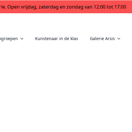
ie. Open vrijdag, zaterdag en zondag van 12:00 tot 17:00
kgroepen
Kunstenaar in de klas
Galerie Arsis