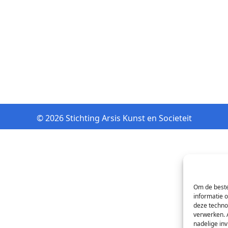
© 2026 Stichting Arsis Kunst en Societeit
Om de beste
informatie 
deze techno
verwerken. 
nadelige in