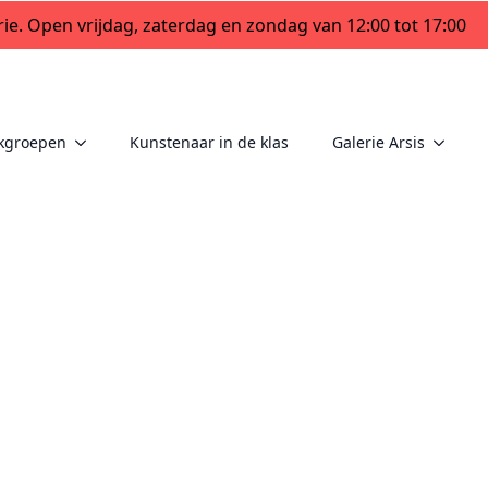
ie. Open vrijdag, zaterdag en zondag van 12:00 tot 17:00
kgroepen
Kunstenaar in de klas
Galerie Arsis