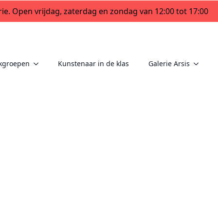
ie. Open vrijdag, zaterdag en zondag van 12:00 tot 17:00
kgroepen
Kunstenaar in de klas
Galerie Arsis