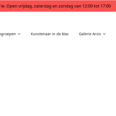
ie. Open vrijdag, zaterdag en zondag van 12:00 tot 17:00
kgroepen
Kunstenaar in de klas
Galerie Arsis