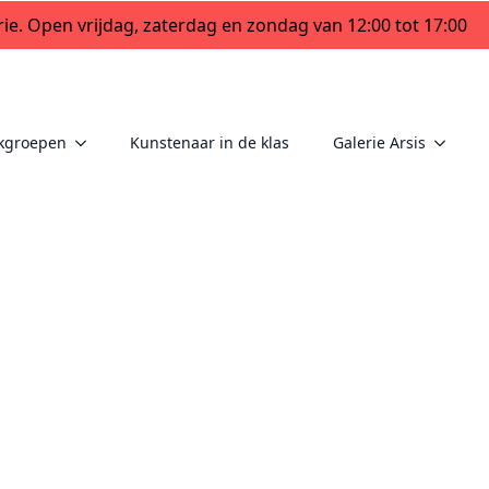
ie. Open vrijdag, zaterdag en zondag van 12:00 tot 17:00
kgroepen
Kunstenaar in de klas
Galerie Arsis