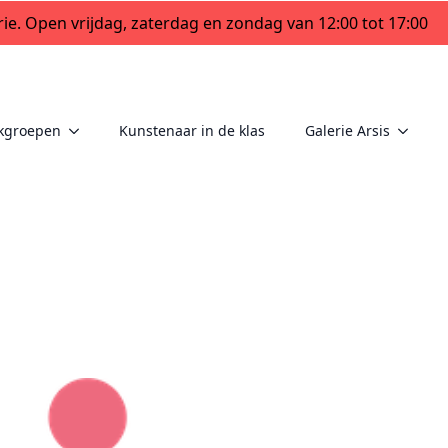
ie. Open vrijdag, zaterdag en zondag van 12:00 tot 17:00
kgroepen
Kunstenaar in de klas
Galerie Arsis