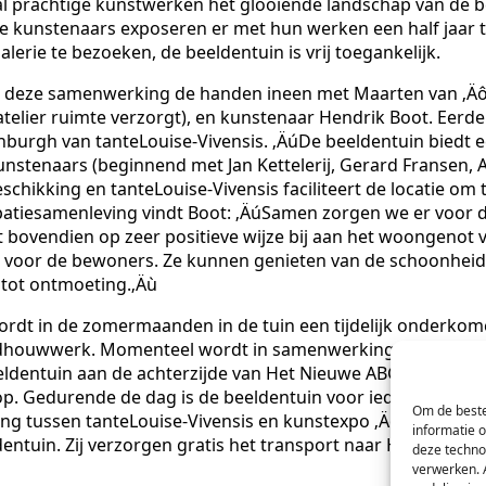
tal prachtige kunstwerken het glooiende landschap van de 
 kunstenaars exposeren er met hun werken een half jaar t
erie te bezoeken, de beeldentuin is vrij toegankelijk.
or deze samenwerking de handen ineen met Maarten van ‚Äô
atelier ruimte verzorgt), en kunstenaar Hendrik Boot. Eerd
nburgh van tanteLouise-Vivensis. ‚ÄúDe beeldentuin biedt 
nstenaars (beginnend met Jan Kettelerij, Gerard Fransen, 
eschikking en tanteLouise-Vivensis faciliteert de locatie o
atiesamenleving vindt Boot: ‚ÄúSamen zorgen we er voor 
t bovendien op zeer positieve wijze bij aan het woongenot
ijk voor de bewoners. Ze kunnen genieten van de schoonhe
 tot ontmoeting.‚Äù
ordt in de zomermaanden in de tuin een tijdelijk onderkom
ldhouwwerk. Momenteel wordt in samenwerking met landsc
dentuin aan de achterzijde van Het Nieuwe ABG. Er vindt e
op. Gedurende de dag is de beeldentuin voor iedereen toeg
Om de beste
ng tussen tanteLouise-Vivensis en kunstexpo ‚ÄòThuis‚Äô,
informatie 
ntuin. Zij verzorgen gratis het transport naar Het Nieuwe
deze techno
verwerken. 