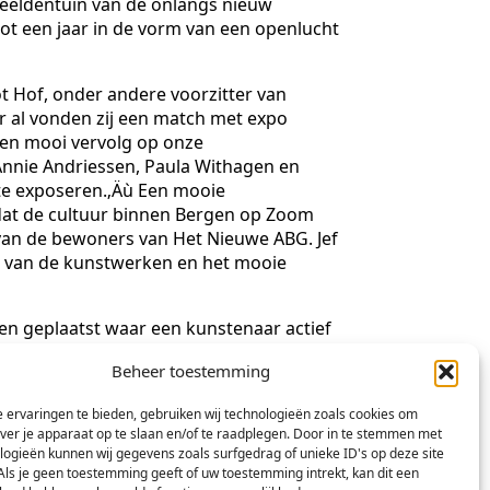
beeldentuin van de onlangs nieuw
ot een jaar in de vorm van een openlucht
t Hof, onder andere voorzitter van
er al vonden zij een match met expo
een mooi vervolg op onze
Annie Andriessen, Paula Withagen en
m te exposeren.‚Äù Een mooie
dat de cultuur binnen Bergen op Zoom
 van de bewoners van Het Nieuwe ABG. Jef
id van de kunstwerken en het mooie
en geplaatst waar een kunstenaar actief
hapsarchitect Maarten Grasveld hard
Beheer toestemming
en continue doorloop plaats van
ankelijk, in de donkere uren worden de
 ervaringen te bieden, gebruiken wij technologieën zoals cookies om
 werken sponsoren uit de transportwereld
over je apparaat op te slaan en/of te raadplegen. Door in te stemmen met
 ABG.
logieën kunnen wij gegevens zoals surfgedrag of unieke ID's op deze site
Als je geen toestemming geeft of uw toestemming intrekt, kan dit een