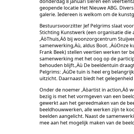
donderdag 8 januari sieren een veertien
geopende locatie Het Nieuwe ABG. Diverse
galerie. Iedereen is welkom om de kunstgal
Bestuursvoorzitter Jef Pelgrims slaat vo
Stichting Kunstwerk (een organisatie die 
‚ÄòThuis‚Äô bij woonzorgcentrum Stuijve
samenwerking‚Äù, aldus Boot. ‚ÄúOnze ku
Frank Beek) stellen veertien werken ter b
samenwerking met het oog op de particip
behouden blijft.‚Äù De beeldentuin draag
Pelgrims: ‚ÄúDe tuin is heel erg belangr
uitzicht. Daarnaast biedt het gelegenheid
Onder de noemer ‚Äòartist in action‚Äô w
bezig is met het vormgeven van een bee
gewerkt aan het gereedmaken van de beel
beeldhouwwerken, alle werken zijn te ko
beelden aangelicht. Naast de samenwerki
mee aan het mogelijk maken van de beelde