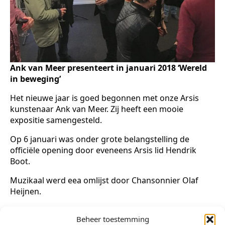
Ank van Meer presenteert in januari 2018 ‘Wereld
in beweging’
Het nieuwe jaar is goed begonnen met onze Arsis
kunstenaar Ank van Meer. Zij heeft een mooie
expositie samengesteld.
Op 6 januari was onder grote belangstelling de
officiële opening door eveneens Arsis lid Hendrik
Boot.
Muzikaal werd eea omlijst door Chansonnier Olaf
Heijnen.
Een mooi algemeen verslag met foto impressie vindt
Beheer toestemming
u op de site van
Bergen op Zoom nieuws.