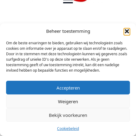
Beheer toestemming
Om de beste ervaringen te bieden, gebruiken wij technologieën zoals
cookies om informatie over je apparaat op te slaan en/of te raadplegen.
Door in te stemmen met deze technologieën kunnen wij gegevens zoals
surfgedrag of unieke ID's op deze site verwerken. Als je geen
toestemming geeft of uw toestemming intrekt, kan dit een nadelige
invloed hebben op bepaalde functies en mogelijkheden.
Accepteren
Weigeren
© 2026 Stichting Arsis Kunst en Societeit
Bekijk voorkeuren
Cookiebeleid