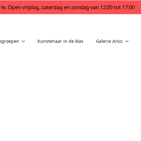
ie. Open vrijdag, zaterdag en zondag van 12:00 tot 17:00
kgroepen
Kunstenaar in de klas
Galerie Arsis