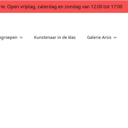
ie. Open vrijdag, zaterdag en zondag van 12:00 tot 17:00
kgroepen
Kunstenaar in de klas
Galerie Arsis