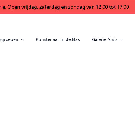
ie. Open vrijdag, zaterdag en zondag van 12:00 tot 17:00
kgroepen
Kunstenaar in de klas
Galerie Arsis