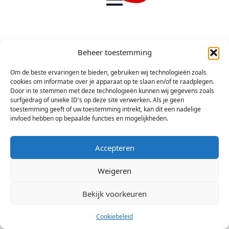
Beheer toestemming
Om de beste ervaringen te bieden, gebruiken wij technologieën zoals
cookies om informatie over je apparaat op te slaan en/of te raadplegen.
Door in te stemmen met deze technologieën kunnen wij gegevens zoals
surfgedrag of unieke ID's op deze site verwerken. Als je geen
toestemming geeft of uw toestemming intrekt, kan dit een nadelige
invloed hebben op bepaalde functies en mogelijkheden.
Accepteren
Weigeren
Bekijk voorkeuren
© 2026 Stichting Arsis Kunst en Societeit
Cookiebeleid