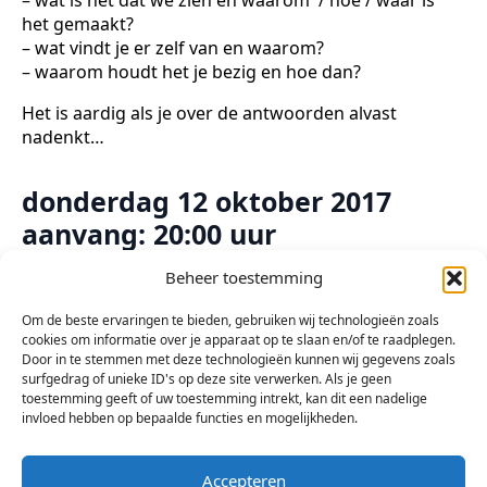
het gemaakt?
– wat vindt je er zelf van en waarom?
– waarom houdt het je bezig en hoe dan?
Het is aardig als je over de antwoorden alvast
nadenkt…
donderdag 12 oktober 2017
aanvang: 20:00 uur
zaal open: 19:30 uur
Beheer toestemming
Om de beste ervaringen te bieden, gebruiken wij technologieën zoals
Stichting Arsis Kunst en Sociëteit
cookies om informatie over je apparaat op te slaan en/of te raadplegen.
Kometenlaan 38 Bergen op Zoom
Door in te stemmen met deze technologieën kunnen wij gegevens zoals
surfgedrag of unieke ID's op deze site verwerken. Als je geen
toestemming geeft of uw toestemming intrekt, kan dit een nadelige
invloed hebben op bepaalde functies en mogelijkheden.
Accepteren