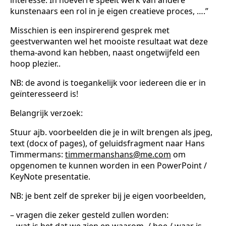
kunstenaars een rol in je eigen creatieve proces, ….”
Misschien is een inspirerend gesprek met
geestverwanten wel het mooiste resultaat wat deze
thema-avond kan hebben, naast ongetwijfeld een
hoop plezier..
NB: de avond is toegankelijk voor iedereen die er in
geïnteresseerd is!
Belangrijk verzoek:
Stuur ajb. voorbeelden die je in wilt brengen als jpeg,
text (docx of pages), of geluidsfragment naar Hans
Timmermans:
timmermanshans@me.com
om
opgenomen te kunnen worden in een PowerPoint /
KeyNote presentatie.
NB: je bent zelf de spreker bij je eigen voorbeelden,
– vragen die zeker gesteld zullen worden:
– wat is het dat we zien en waarom / hoe / waar is