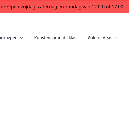
ie. Open vrijdag, zaterdag en zondag van 12:00 tot 17:00
kgroepen
Kunstenaar in de klas
Galerie Arsis