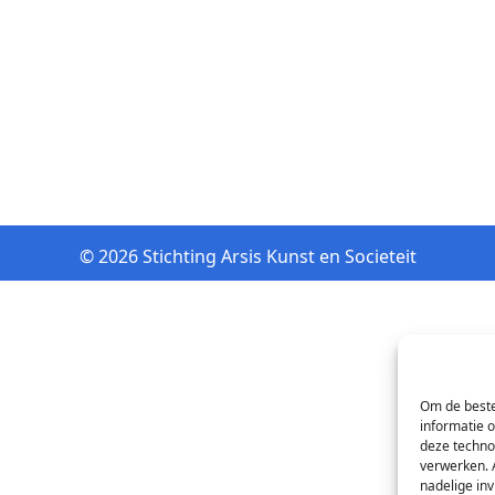
© 2026 Stichting Arsis Kunst en Societeit
Om de beste
informatie 
deze techno
verwerken. 
nadelige in