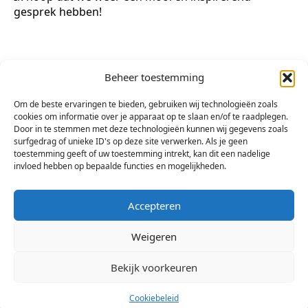
gesprek hebben!
Tot ziens op 9 november – 2e
Beheer toestemming
donderdag van de maand
!
Om de beste ervaringen te bieden, gebruiken wij technologieën zoals
cookies om informatie over je apparaat op te slaan en/of te raadplegen.
Door in te stemmen met deze technologieën kunnen wij gegevens zoals
De Arsiszaal is open vanaf 19.30
surfgedrag of unieke ID's op deze site verwerken. Als je geen
uur. De thema-avond start om
toestemming geeft of uw toestemming intrekt, kan dit een nadelige
invloed hebben op bepaalde functies en mogelijkheden.
20.00 uur.
Accepteren
Weigeren
Bekijk voorkeuren
© 2026 Stichting Arsis Kunst en Societeit
Cookiebeleid