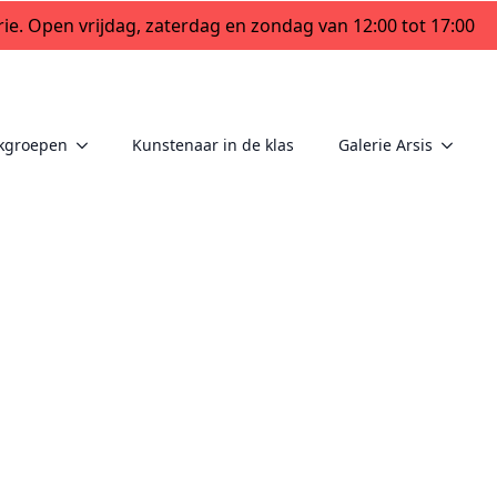
ie. Open vrijdag, zaterdag en zondag van 12:00 tot 17:00
kgroepen
Kunstenaar in de klas
Galerie Arsis