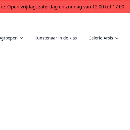
ie. Open vrijdag, zaterdag en zondag van 12:00 tot 17:00
kgroepen
Kunstenaar in de klas
Galerie Arsis