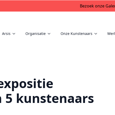
Bezoek onze Galer
Arsis
Organisatie
Onze Kunstenaars
Wer
expositie
 5 kunstenaars