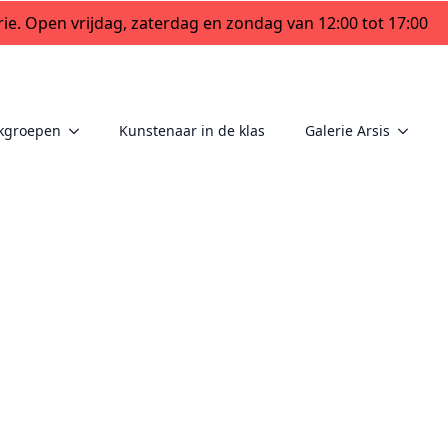
ie. Open vrijdag, zaterdag en zondag van 12:00 tot 17:00
kgroepen
Kunstenaar in de klas
Galerie Arsis