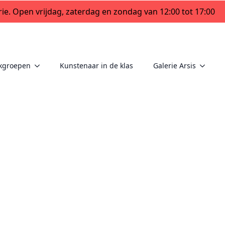
ie. Open vrijdag, zaterdag en zondag van 12:00 tot 17:00
kgroepen
Kunstenaar in de klas
Galerie Arsis