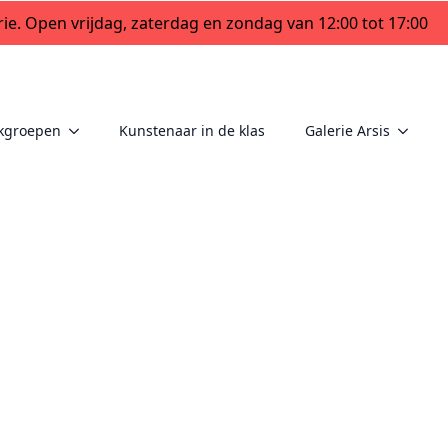
ie. Open vrijdag, zaterdag en zondag van 12:00 tot 17:00
kgroepen
Kunstenaar in de klas
Galerie Arsis