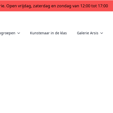
ie. Open vrijdag, zaterdag en zondag van 12:00 tot 17:00
kgroepen
Kunstenaar in de klas
Galerie Arsis