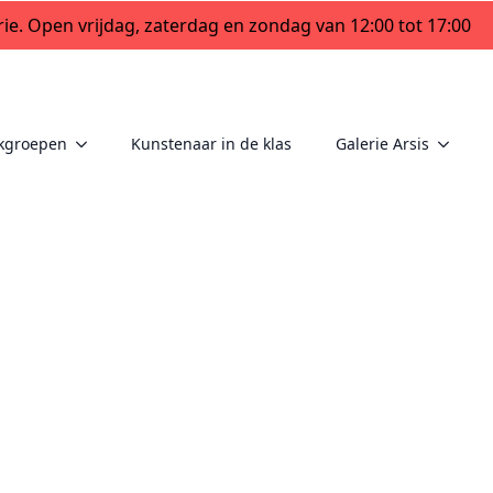
ie. Open vrijdag, zaterdag en zondag van 12:00 tot 17:00
kgroepen
Kunstenaar in de klas
Galerie Arsis