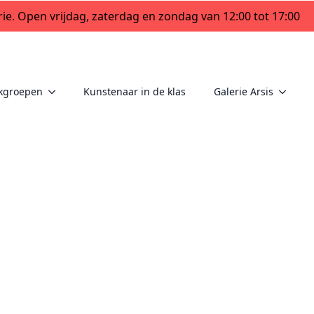
ie. Open vrijdag, zaterdag en zondag van 12:00 tot 17:00
kgroepen
Kunstenaar in de klas
Galerie Arsis