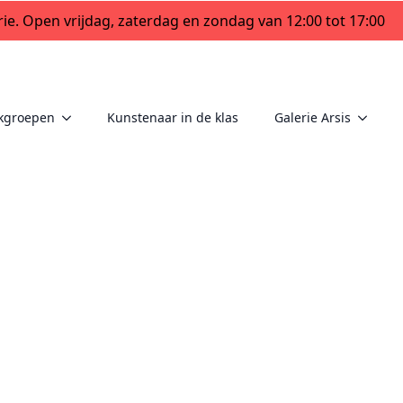
ie. Open vrijdag, zaterdag en zondag van 12:00 tot 17:00
kgroepen
Kunstenaar in de klas
Galerie Arsis