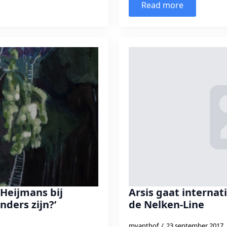
Read more
 Heijmans bij
Arsis gaat internat
nders zijn?’
de Nelken-Line
mvanthof
23 september 2017