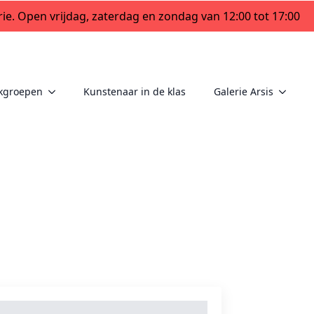
ie. Open vrijdag, zaterdag en zondag van 12:00 tot 17:00
kgroepen
Kunstenaar in de klas
Galerie Arsis