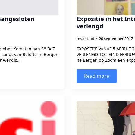
aangesloten
Expositie in het In
verlengd
mvanthof
20 september 2017
ptember Kometenlaan 38 BoZ
EXPOSITIE VANAF 5 APRIL T
t Landt van Belofte’ in Bergen
VERLENGD TOT EIND FEBRUARI
r werk is…
te Bergen op Zoom een expos
Read more