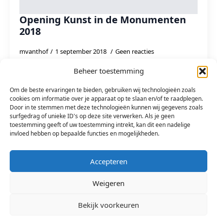
Opening Kunst in de Monumenten
2018
mvanthof
1 september 2018
Geen reacties
Op 7 september wordt Kunst in de monumenten
Beheer toestemming
officieel gestart met het onthullen van het Esparanto
Reflex Monument. Aanvang 19:00 uur, Bolwerk.
Om de beste ervaringen te bieden, gebruiken wij technologieën zoals
Zuidwest TV heeft een reportage gemaakt van de…
cookies om informatie over je apparaat op te slaan en/of te raadplegen.
Door in te stemmen met deze technologieën kunnen wij gegevens zoals
surfgedrag of unieke ID's op deze site verwerken. Als je geen
Read more
toestemming geeft of uw toestemming intrekt, kan dit een nadelige
invloed hebben op bepaalde functies en mogelijkheden.
Accepteren
Weigeren
Bekijk voorkeuren