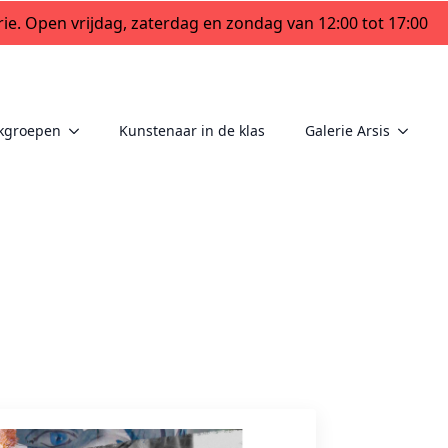
ie. Open vrijdag, zaterdag en zondag van 12:00 tot 17:00
kgroepen
Kunstenaar in de klas
Galerie Arsis